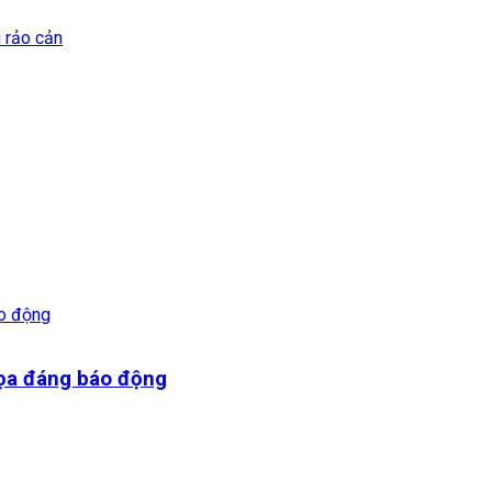
i rảo cản
dọa đáng báo động