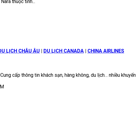
ara thuộc tỉnh...
DU LỊCH CHÂU ÂU
|
DU LỊCH CANADA
|
CHINA AIRLINES
 Cung cấp thông tin khách sạn, hàng không, du lịch… nhiều khuyến
CM