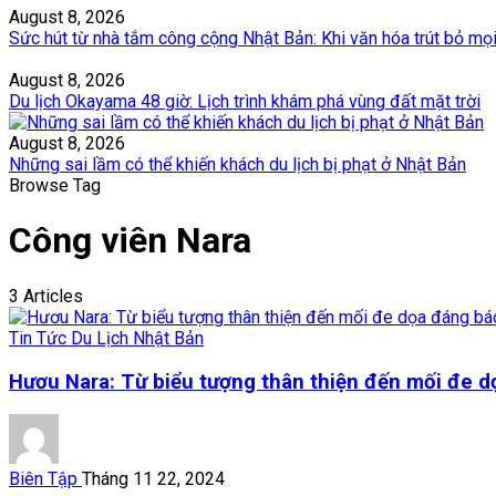
August 8, 2026
Sức hút từ nhà tắm công cộng Nhật Bản: Khi văn hóa trút bỏ mọ
August 8, 2026
Du lịch Okayama 48 giờ: Lịch trình khám phá vùng đất mặt trời
August 8, 2026
Những sai lầm có thể khiến khách du lịch bị phạt ở Nhật Bản
Browse Tag
Công viên Nara
3 Articles
Tin Tức Du Lịch Nhật Bản
Hươu Nara: Từ biểu tượng thân thiện đến mối đe 
Biên Tập
Tháng 11 22, 2024