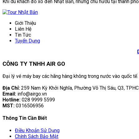
Khi du khách đổ xô đến Nhật Bản, những chú hươu tại thành phố N
Giới Thiệu
Liên Hệ
Tin Tức
Tuyển Dụng
CÔNG TY TNHH AIR GO
Đại lý vé máy bay các hãng hàng không trong nước vào quốc tế.
Địa Chỉ:
259 Nam Kỳ Khởi Nghĩa, Phường Võ Thị Sáu, Q3, TPH
Email:
info@airgo.vn
Hotline:
028 9999 5599
MST:
0316506956
Thông Tin Cần Biết
Điều Khoản Sử Dụng
Chính Sách Bảo Mật