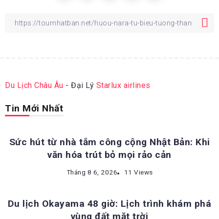
Du Lịch Châu Âu
- Đại Lý
Starlux airlines
Tin Mới Nhất
ĐỊA ĐIỂM DU LỊCH NHẬT BẢN
Sức hút từ nhà tắm công cộng Nhật Bản: Khi
văn hóa trút bỏ mọi rảo cản
ĐỊA ĐIỂM DU LỊCH NHẬT BẢN
Tháng 8 6, 2026
11 Views
Du lịch Okayama 48 giờ: Lịch trình khám phá
vùng đất mặt trời