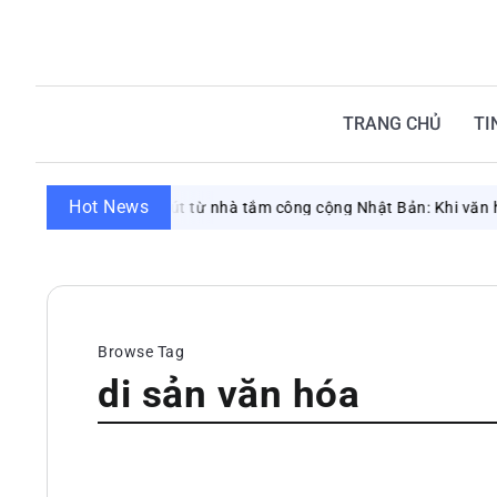
TRANG CHỦ
TI
Hot News
Sức hút từ nhà tắm công cộng Nhật Bản: Khi văn hóa trút
 6, 2026
Browse Tag
di sản văn hóa