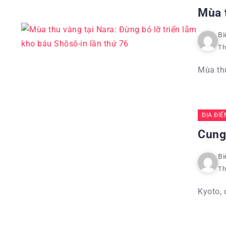
Mùa t
Bi
Th
Mùa thu
ĐỊA ĐI
Cung 
Bi
Th
Kyoto, 