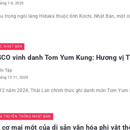
áng 1 8, 2025
 trong ngôi làng Hidaka thuộc tỉnh Kochi, Nhật Bản, một cô
C NHẬT BẢN
CO vinh danh Tom Yum Kung: Hương vị Th
ên Tập
áng 12 11, 2024
12 năm 2024, Thái Lan chính thức ghi danh món Tom Yum 
A TRUYỀN THỐNG NHẬT BẢN
cơ mai một của di sản văn hóa phi vật th