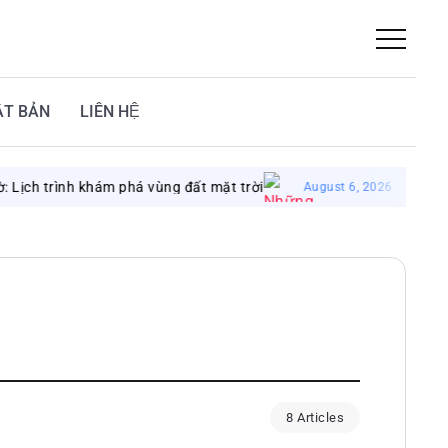
ẬT BẢN
LIÊN HỆ
rình khám phá vùng đất mặt trời
Những sai lầm
August 6, 2026
8 Articles