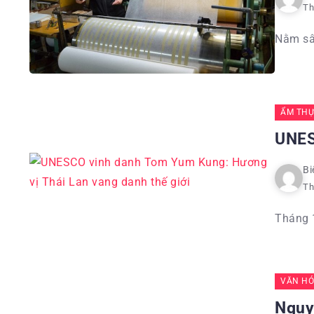
Th
Nằm sâu
ẨM THỰ
UNES
Bi
Th
Tháng 
VĂN HÓ
Nguy 