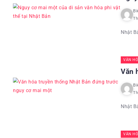
Bi
Th
Nhật Bả
VĂN HÓ
Văn 
Bi
Th
Nhật Bả
VĂN HÓ