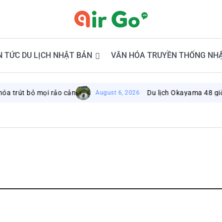
N TỨC DU LỊCH NHẬT BẢN
VĂN HÓA TRUYỀN THỐNG NH
 bỏ mọi rảo cản
Du lịch Okayama 48 giờ: Lịch t
August 6, 2026