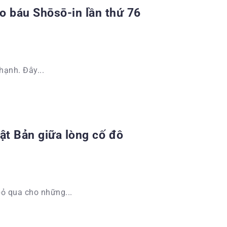
ho báu Shōsō-in lần thứ 76
hạnh. Đây...
ật Bản giữa lòng cố đô
ỏ qua cho những...