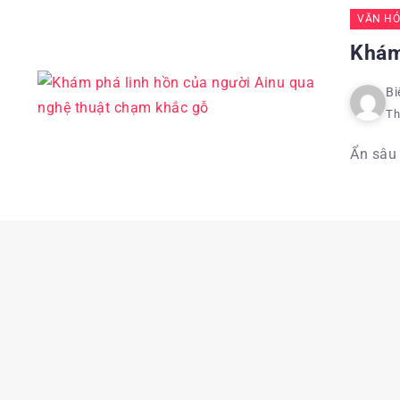
VĂN HÓ
Khám
Bi
Th
Ẩn sâu 