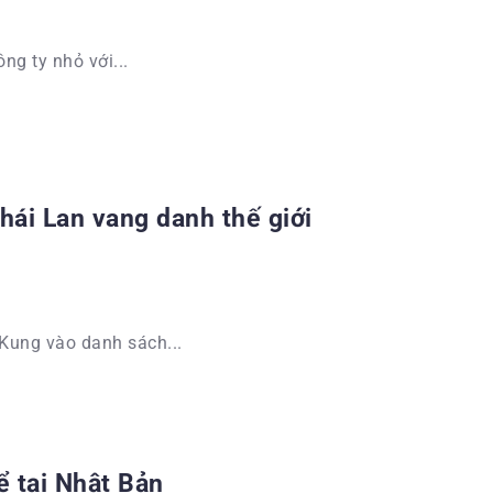
ng ty nhỏ với...
ái Lan vang danh thế giới
Kung vào danh sách...
ể tại Nhật Bản