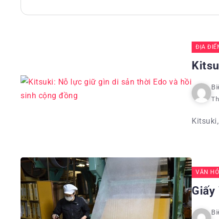
ĐỊA ĐI
Kitsu
Bi
Th
Kitsuki
VĂN HÓ
Giấy
Bi