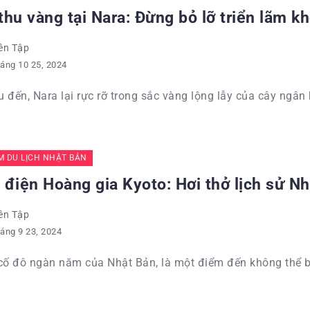
hu vàng tại Nara: Đừng bỏ lỡ triển lãm k
ên Tập
áng 10 25, 2024
 đến, Nara lại rực rỡ trong sắc vàng lộng lẫy của cây ngân 
ỂM DU LỊCH NHẬT BẢN
điện Hoàng gia Kyoto: Hơi thở lịch sử Nh
ên Tập
áng 9 23, 2024
cố đô ngàn năm của Nhật Bản, là một điểm đến không thể b