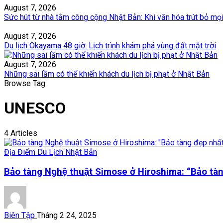
August 7, 2026
Sức hút từ nhà tắm công cộng Nhật Bản: Khi văn hóa trút bỏ mọ
August 7, 2026
Du lịch Okayama 48 giờ: Lịch trình khám phá vùng đất mặt trời
August 7, 2026
Những sai lầm có thể khiến khách du lịch bị phạt ở Nhật Bản
Browse Tag
UNESCO
4 Articles
Địa Điểm Du Lịch Nhật Bản
Bảo tàng Nghệ thuật Simose ở Hiroshima: “Bảo tà
Biên Tập
Tháng 2 24, 2025