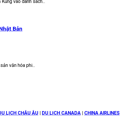
Kung vào danh sách...
 Nhật Bản
sản văn hóa phi...
DU LỊCH CHÂU ÂU
|
DU LỊCH CANADA
|
CHINA AIRLINES