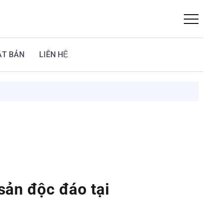
ẬT BẢN
LIÊN HỆ
ản độc đáo tại