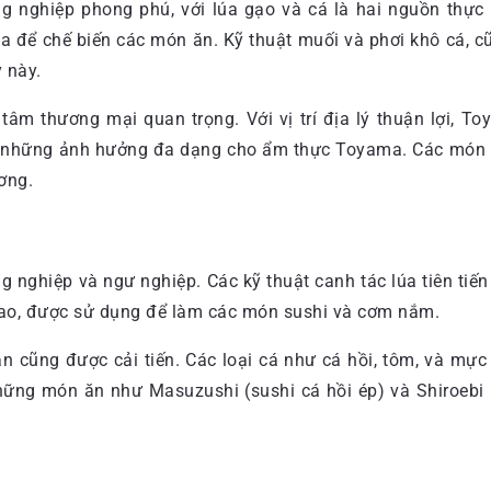
ng nghiệp phong phú, với lúa gạo và cá là hai nguồn thực
ma để chế biến các món ăn. Kỹ thuật muối và phơi khô cá,
 này.
 tâm thương mại quan trọng. Với vị trí địa lý thuận lợi,
 những ảnh hưởng đa dạng cho ẩm thực Toyama. Các món ăn
ơng.
g nghiệp và ngư nghiệp. Các kỹ thuật canh tác lúa tiên tiế
cao, được sử dụng để làm các món sushi và cơm nắm.
sản cũng được cải tiến. Các loại cá như cá hồi, tôm, và mự
ững món ăn như Masuzushi (sushi cá hồi ép) và Shiroebi (