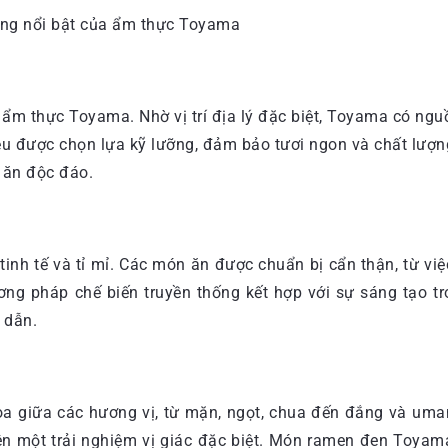
g ẩm thực Toyama. Nhờ vị trí địa lý đặc biệt, Toyama có ngu
ệu được chọn lựa kỹ lưỡng, đảm bảo tươi ngon và chất lượng
 ăn độc đáo.
inh tế và tỉ mỉ. Các món ăn được chuẩn bị cẩn thận, từ v
ơng pháp chế biến truyền thống kết hợp với sự sáng tạo t
 dẫn.
a giữa các hương vị, từ mặn, ngọt, chua đến đắng và umam
nên một trải nghiệm vị giác đặc biệt. Món ramen đen Toyama