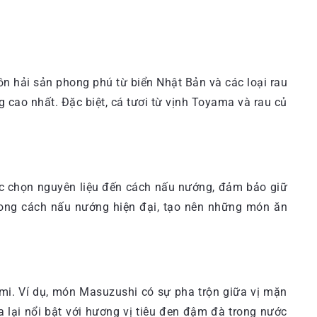
ồn hải sản phong phú từ biển Nhật Bản và các loại rau
 cao nhất. Đặc biệt, cá tươi từ vịnh Toyama và rau củ
iệc chọn nguyên liệu đến cách nấu nướng, đảm bảo giữ
rong cách nấu nướng hiện đại, tạo nên những món ăn
i. Ví dụ, món Masuzushi có sự pha trộn giữa vị mặn
 lại nổi bật với hương vị tiêu đen đậm đà trong nước