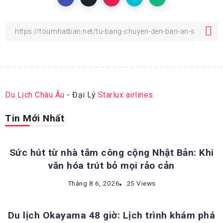
Du Lịch Châu Âu
- Đại Lý
Starlux airlines
Tin Mới Nhất
ĐỊA ĐIỂM DU LỊCH NHẬT BẢN
Sức hút từ nhà tắm công cộng Nhật Bản: Khi
văn hóa trút bỏ mọi rảo cản
ĐỊA ĐIỂM DU LỊCH NHẬT BẢN
Tháng 8 6, 2026
25 Views
Du lịch Okayama 48 giờ: Lịch trình khám phá