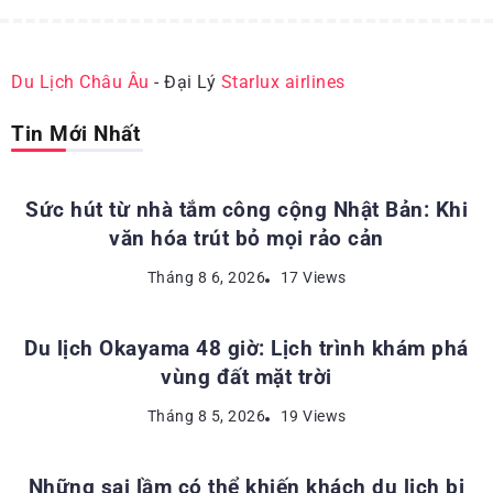
Du Lịch Châu Âu
- Đại Lý
Starlux airlines
Tin Mới Nhất
ĐỊA ĐIỂM DU LỊCH NHẬT BẢN
Sức hút từ nhà tắm công cộng Nhật Bản: Khi
văn hóa trút bỏ mọi rảo cản
ĐỊA ĐIỂM DU LỊCH NHẬT BẢN
Tháng 8 6, 2026
17 Views
Du lịch Okayama 48 giờ: Lịch trình khám phá
vùng đất mặt trời
KINH NGHIỆM DU LỊCH NHẬT BẢN
Tháng 8 5, 2026
19 Views
Những sai lầm có thể khiến khách du lịch bị