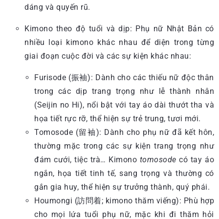
dáng và quyến rũ.
Kimono theo độ tuổi và dịp: Phụ nữ Nhật Bản có
nhiều loại kimono khác nhau để diện trong từng
giai đoạn cuộc đời và các sự kiện khác nhau:
Furisode (振袖): Dành cho các thiếu nữ độc thân
trong các dịp trang trọng như lễ thành nhân
(Seijin no Hi), nổi bật với tay áo dài thướt tha và
họa tiết rực rỡ, thể hiện sự trẻ trung, tươi mới.
Tomosode (留袖): Dành cho phụ nữ đã kết hôn,
thường mặc trong các sự kiện trang trọng như
đám cưới, tiệc trà… Kimono
tomosode
có tay áo
ngắn, họa tiết tinh tế, sang trọng và thường có
gắn gia huy, thể hiện sự trưởng thành, quý phái.
Houmongi (訪問着; kimono thăm viếng): Phù hợp
cho mọi lứa tuổi phụ nữ, mặc khi đi thăm hỏi