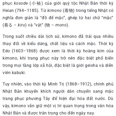
phục
kosode
(小袖) của giới quý tộc Nhật Bản thời kỳ
Heian (794–1185). Từ
kimono
(着物) trong tiếng Nhật có
nghĩa đơn giản là “đồ để mặc”, ghép từ hai chữ “mặc”
(着る –
kiru
) và “vật” (物 –
mono
).
Trong suốt chiều dài lịch sử, kimono đã trải qua nhiều
thay đổi về kiểu dáng, chất liệu và cách mặc. Thời kỳ
Edo (1603–1868) được xem là thời kỳ hoàng kim của
kimono, khi trang phục này trở nên đặc biệt phổ biến
trong mọi tầng lớp xã hội, đặc biệt là giới geisha và diễn
viên kabuki.
Tuy nhiên, vào thời kỳ Minh Trị (1868–1912), chính phủ
Nhật Bản khuyến khích người dân chuyển sang mặc
trang phục phương Tây để hiện đại hóa đất nước. Dù
vậy, kimono vẫn giữ một vị trí quan trọng trong văn hóa
Nhật Bản và được trân trọng cho đến ngày nay.