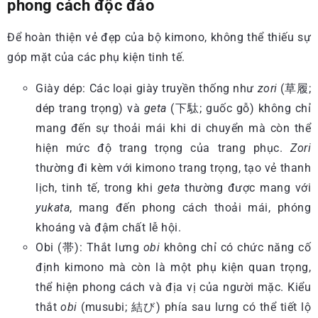
phong cách độc đáo
Để hoàn thiện vẻ đẹp của bộ kimono, không thể thiếu sự
góp mặt của các phụ kiện tinh tế.
Giày dép: Các loại giày truyền thống như
zori
(草履;
dép trang trọng) và
geta
(下駄; guốc gỗ) không chỉ
mang đến sự thoải mái khi di chuyển mà còn thể
hiện mức độ trang trọng của trang phục.
Zori
thường đi kèm với kimono trang trọng, tạo vẻ thanh
lịch, tinh tế, trong khi
geta
thường được mang với
yukata
, mang đến phong cách thoải mái, phóng
khoáng và đậm chất lễ hội.
Obi (帯): Thắt lưng
obi
không chỉ có chức năng cố
định kimono mà còn là một phụ kiện quan trọng,
thể hiện phong cách và địa vị của người mặc. Kiểu
thắt
obi
(musubi; 結び) phía sau lưng có thể tiết lộ