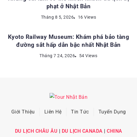
phạt ở Nhật Bản
ĐỊA ĐIỂM DU LỊCH NHẬT BẢN
Tháng 8 5, 2026
16 Views
Kyoto Railway Museum: Khám phá bảo tàng
đường sắt hấp dẫn bậc nhất Nhật Bản
Tháng 7 24, 2026
54 Views
Giới Thiệu
Liên Hệ
Tin Tức
Tuyển Dụng
DU LỊCH CHÂU ÂU
|
DU LỊCH CANADA
|
CHINA