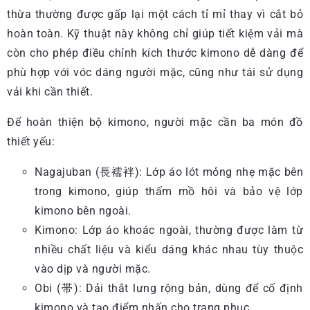
thừa thường được gấp lại một cách tỉ mỉ thay vì cắt bỏ
hoàn toàn. Kỹ thuật này không chỉ giúp tiết kiệm vải mà
còn cho phép điều chỉnh kích thước kimono dễ dàng để
phù hợp với vóc dáng người mặc, cũng như tái sử dụng
vải khi cần thiết.
Để hoàn thiện bộ kimono, người mặc cần ba món đồ
thiết yếu:
Nagajuban (長襦袢): Lớp áo lót mỏng nhẹ mặc bên
trong kimono, giúp thấm mồ hôi và bảo vệ lớp
kimono bên ngoài.
Kimono: Lớp áo khoác ngoài, thường được làm từ
nhiều chất liệu và kiểu dáng khác nhau tùy thuộc
vào dịp và người mặc.
Obi (帯): Dải thắt lưng rộng bản, dùng để cố định
kimono và tạo điểm nhấn cho trang phục.