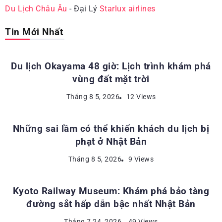
Du Lịch Châu Âu
- Đại Lý
Starlux airlines
Tin Mới Nhất
ĐỊA ĐIỂM DU LỊCH NHẬT BẢN
Du lịch Okayama 48 giờ: Lịch trình khám phá
vùng đất mặt trời
KINH NGHIỆM DU LỊCH NHẬT BẢN
Tháng 8 5, 2026
12 Views
Những sai lầm có thể khiến khách du lịch bị
phạt ở Nhật Bản
ĐỊA ĐIỂM DU LỊCH NHẬT BẢN
Tháng 8 5, 2026
9 Views
Kyoto Railway Museum: Khám phá bảo tàng
đường sắt hấp dẫn bậc nhất Nhật Bản
ĐỊA ĐIỂM DU LỊCH NHẬT BẢN
Tháng 7 24, 2026
49 Views