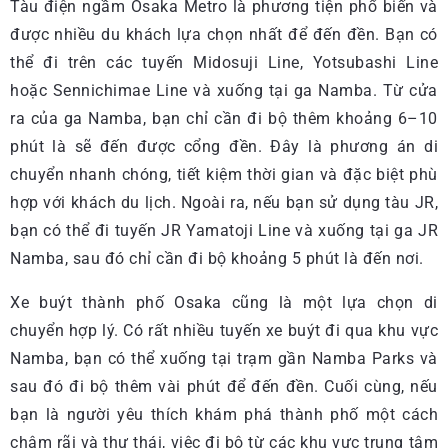
Tàu điện ngầm Osaka Metro là phương tiện phổ biến và
được nhiều du khách lựa chọn nhất để đến đền. Bạn có
thể đi trên các tuyến Midosuji Line, Yotsubashi Line
hoặc Sennichimae Line và xuống tại ga Namba. Từ cửa
ra của ga Namba, bạn chỉ cần đi bộ thêm khoảng 6–10
phút là sẽ đến được cổng đền. Đây là phương án di
chuyển nhanh chóng, tiết kiệm thời gian và đặc biệt phù
hợp với khách du lịch. Ngoài ra, nếu bạn sử dụng tàu JR,
bạn có thể đi tuyến JR Yamatoji Line và xuống tại ga JR
Namba, sau đó chỉ cần đi bộ khoảng 5 phút là đến nơi.
Xe buýt thành phố Osaka cũng là một lựa chọn di
chuyển hợp lý. Có rất nhiều tuyến xe buýt đi qua khu vực
Namba, bạn có thể xuống tại trạm gần Namba Parks và
sau đó đi bộ thêm vài phút để đến đền. Cuối cùng, nếu
bạn là người yêu thích khám phá thành phố một cách
chậm rãi và thư thái, việc đi bộ từ các khu vực trung tâm