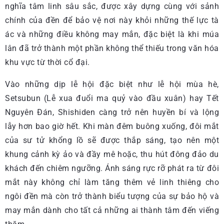
nghĩa tâm linh sâu sắc, được xây dựng cùng với sảnh
chính của đền để bảo vệ nơi này khỏi những thế lực tà
ác và những điều không may mắn, đặc biệt là khi múa
lân đã trở thành một phần không thể thiếu trong văn hóa
khu vực từ thời cổ đại.
Vào những dịp lễ hội đặc biệt như lễ hội mùa hè,
Setsubun (Lễ xua đuổi ma quỷ vào đầu xuân) hay Tết
Nguyên Đán, Shishiden càng trở nên huyền bí và lộng
lẫy hơn bao giờ hết. Khi màn đêm buông xuống, đôi mắt
của sư tử khổng lồ sẽ được thắp sáng, tạo nên một
khung cảnh kỳ ảo và đầy mê hoặc, thu hút đông đảo du
khách đến chiêm ngưỡng. Ánh sáng rực rỡ phát ra từ đôi
mắt này không chỉ làm tăng thêm vẻ linh thiêng cho
ngôi đền mà còn trở thành biểu tượng của sự bảo hộ và
may mắn dành cho tất cả những ai thành tâm đến viếng