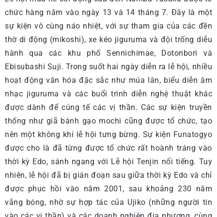
chức hàng năm vào ngày 13 và 14 tháng 7. Đây là một
sự kiện vô cùng náo nhiệt, với sự tham gia của các đền
thờ di động (mikoshi), xe kéo jiguruma và đội trống diễu
hành qua các khu phố Sennichimae, Dotonbori và
Ebisubashi Suji. Trong suốt hai ngày diễn ra lễ hội, nhiều
hoạt động văn hóa đặc sắc như múa lân, biểu diễn âm
nhạc jiguruma và các buổi trình diễn nghệ thuật khác
được dành để cúng tế các vị thần. Các sự kiện truyền
thống như giã bánh gạo mochi cũng được tổ chức, tạo
nên một không khí lễ hội tưng bừng. Sự kiện Funatogyo
được cho là đã từng được tổ chức rất hoành tráng vào
thời kỳ Edo, sánh ngang với Lễ hội Tenjin nổi tiếng. Tuy
nhiên, lễ hội đã bị gián đoạn sau giữa thời kỳ Edo và chỉ
được phục hồi vào năm 2001, sau khoảng 230 năm
vắng bóng, nhờ sự hợp tác của Ujiko (những người tin
vào các vị thần) và các doanh nghiệp địa phương, cùng