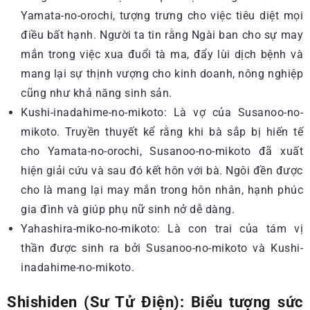
Yamata-no-orochi, tượng trưng cho việc tiêu diệt mọi
điều bất hạnh. Người ta tin rằng Ngài ban cho sự may
mắn trong việc xua đuổi tà ma, đẩy lùi dịch bệnh và
mang lại sự thịnh vượng cho kinh doanh, nông nghiệp
cũng như khả năng sinh sản.
Kushi-inadahime-no-mikoto: Là vợ của Susanoo-no-
mikoto. Truyền thuyết kể rằng khi bà sắp bị hiến tế
cho Yamata-no-orochi, Susanoo-no-mikoto đã xuất
hiện giải cứu và sau đó kết hôn với bà. Ngôi đền được
cho là mang lại may mắn trong hôn nhân, hạnh phúc
gia đình và giúp phụ nữ sinh nở dễ dàng.
Yahashira-miko-no-mikoto: Là con trai của tám vị
thần được sinh ra bởi Susanoo-no-mikoto và Kushi-
inadahime-no-mikoto.
Shishiden (Sư Tử Điện): Biểu tượng sức