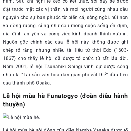
năm. Sau khi nghi lễ kéo co kết thúc, sợi dây sẽ được
đặt trước mặt các vị thần, và mọi người cùng nhau cầu
nguyện cho sự ban phước từ biển cả, sông ngòi, núi non
và đồng ruộng, cũng như cầu mong cuộc sống ổn định,
gia đình an yên và công việc kinh doanh thịnh vượng.
Nguồn gốc chính xác của lễ hội này không được ghi
chép rõ ràng, nhưng nhiều tài liệu từ thời Edo (1603-
1867) cho thấy lễ hội đã được tổ chức từ rất lâu đời.
Năm 2001, lễ hội Tsunahiki Shingi vinh dự được công
nhận là “Tài sản văn hóa dân gian phi vật thể” đầu tiên
của thành phố Osaka.
Lễ hội mùa hè Funatogyo (đoàn diễu hành
thuyền)
Lễ hội mùa hè sôi động của đền Namba Yasaka được tổ