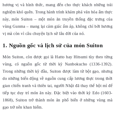
hương vị và hình thức, mang đến cho thực khách những trải
nghiệm khó quên. Trong hành trình khám phá văn hóa ẩm thực
này, món Suiton – một món ăn truyền thống đặc trưng của
vùng Gunma – mang lại cảm giác ấm áp, không chỉ bởi hương
vị mà còn vì câu chuyện lịch sử lâu đời của nó.
1. Nguồn gốc và lịch sử của món Suiton
Món Suiton, còn được gọi là Hatto hay Hitsumi tùy theo từng
vùng, có nguồn gốc từ thời kỳ Nanbokucho (1336-1392).
Trong những thời kỳ đầu, Suiton được làm từ bột gạo, nhưng
do những biến động về nguồn cung cấp lương thực trong thời
gian chiến tranh và thiên tai, người Nhật đã thay thế bột mì để
tiếp tục duy trì món ăn này. Đặc biệt vào thời kỳ Edo (1603-
1868), Suiton trở thành món ăn phổ biến ở những vùng mà
gạo trở nên khan hiếm.