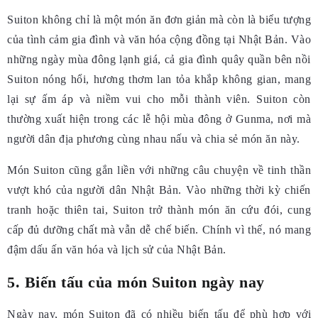
Suiton không chỉ là một món ăn đơn giản mà còn là biểu tượng
của tình cảm gia đình và văn hóa cộng đồng tại Nhật Bản. Vào
những ngày mùa đông lạnh giá, cả gia đình quây quần bên nồi
Suiton nóng hổi, hương thơm lan tỏa khắp không gian, mang
lại sự ấm áp và niềm vui cho mỗi thành viên. Suiton còn
thường xuất hiện trong các lễ hội mùa đông ở Gunma, nơi mà
người dân địa phương cùng nhau nấu và chia sẻ món ăn này.
Món Suiton cũng gắn liền với những câu chuyện về tinh thần
vượt khó của người dân Nhật Bản. Vào những thời kỳ chiến
tranh hoặc thiên tai, Suiton trở thành món ăn cứu đói, cung
cấp đủ dưỡng chất mà vẫn dễ chế biến. Chính vì thế, nó mang
đậm dấu ấn văn hóa và lịch sử của Nhật Bản.
5. Biến tấu của món Suiton ngày nay
Ngày nay, món Suiton đã có nhiều biến tấu để phù hợp với