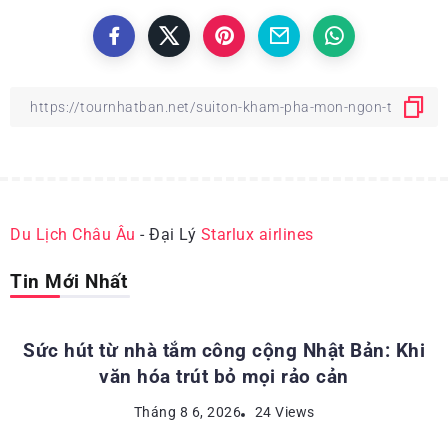
Du Lịch Châu Âu
- Đại Lý
Starlux airlines
Tin Mới Nhất
ĐỊA ĐIỂM DU LỊCH NHẬT BẢN
Sức hút từ nhà tắm công cộng Nhật Bản: Khi
văn hóa trút bỏ mọi rảo cản
ĐỊA ĐIỂM DU LỊCH NHẬT BẢN
Tháng 8 6, 2026
24 Views