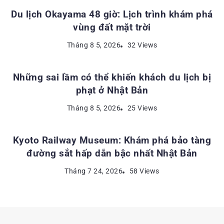
Du lịch Okayama 48 giờ: Lịch trình khám phá
vùng đất mặt trời
KINH NGHIỆM DU LỊCH NHẬT BẢN
Tháng 8 5, 2026
32 Views
Những sai lầm có thể khiến khách du lịch bị
phạt ở Nhật Bản
ĐỊA ĐIỂM DU LỊCH NHẬT BẢN
Tháng 8 5, 2026
25 Views
Kyoto Railway Museum: Khám phá bảo tàng
đường sắt hấp dẫn bậc nhất Nhật Bản
Tháng 7 24, 2026
58 Views